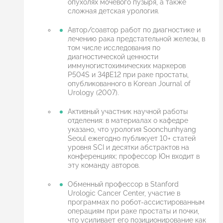
опухолях мочевого пузыря, а также
сложная детская урология.
Автор/соавтор работ по диагностике и
лечению рака предстательной железы, в
том числе исследования по
диагностической ценности
иммуногистохимических маркеров
P504S и 34βE12 при раке простаты,
опубликованного в Korean Journal of
Urology (2007).
Активный участник научной работы
отделения: в материалах о кафедре
указано, что урология Soonchunhyang
Seoul ежегодно публикует 10+ статей
уровня SCI и десятки абстрактов на
конференциях; профессор Юн входит в
эту команду авторов.
Обменный профессор в Stanford
Urologic Cancer Center, участие в
программах по робот-ассистированным
операциям при раке простаты и почки,
что усиливает его позиционирование как