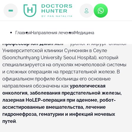
Врачи
Профессор Юн Джон Хен
Профессор Юн Джон Хен
Главная
Направления лечения
Медицина
Профессор Юн Джон Хён
— уролог и хирург-онколог
Университетской клиники Сунчонхян в Сеуле
(Soonchunhyang University Seoul Hospital), который
специализируется на опухолях мочеполовой системы
и сложных операциях на предстательной железе. В
официальном профиле больницы его основные
направления обозначены как
урологическая
онкология, заболевания предстательной железы,
лазерная HoLEP-операция при аденоме, робот-
ассистированные вмешательства, лечение
гидронефроза, гематурии и инфекций мочевых
путей
.