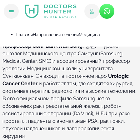
Врачи
Профессор Сонг Ван
Профессор Сонг Ван
Главная
Направления лечения
Медицина
Профессор Сонг Ван (Wan Song, 송완)
— уролог-
онколог Медицинского центра Самсунг (Samsung
Medical Center, SMC) и ассоциированный профессор
урологии Медицинской школы университета
Сунгкюнкван. Он входит в постоянное ядро
Urologic
Cancer Center
и работает там, где сходятся хирургия,
системная терапия, радиология и высокие технологии.
В его официальном профиле Samsung чётко
обозначено: рак предстательной железы, робот-
ассистированные операции (Da Vinci), HIFU при раке
простаты, пациенты с аномальным PSA, рак почки,
опухоли надпочечников и лапароскопическая
хирургия.