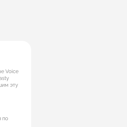
he Voice
asty
шим эту
я по