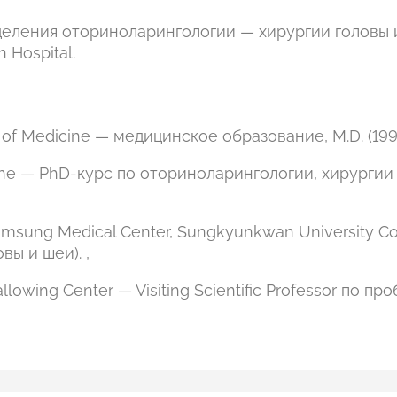
еления оториноларингологии — хирургии головы 
 Hospital.
of Medicine — медицинское образование, M.D. (1996
icine — PhD-курс по оториноларингологии, хирургии
Samsung Medical Center, Sungkyunkwan University Co
вы и шеи). ,
llowing Center — Visiting Scientific Professor по п