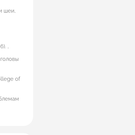
и шеи,
). ,
 головы
llege of
роблемам