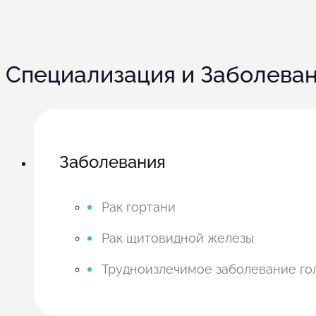
Специализация и Заболева
Заболевания
Рак гортани
Рак щитовидной железы
Трудноизлечимое заболевание го