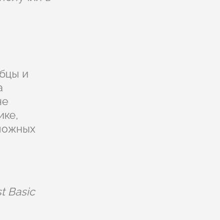
бцы и
а
не
ике,
ложных
t Basic