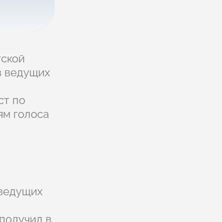
тской
з ведущих
ст по
м голоса
 ведущих
получил в