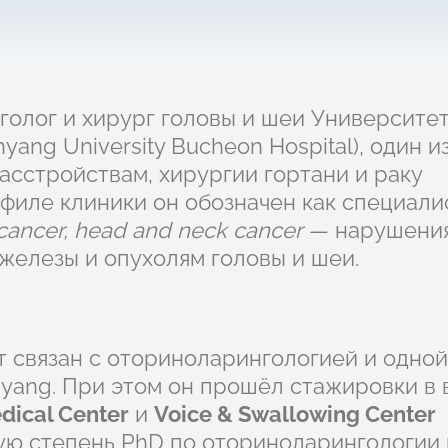
олог и хирург головы и шеи Университе
ang University Bucheon Hospital), один и
асстройствам, хирургии гортани и раку
иле клиники он обозначен как специали
 cancer, head and neck cancer
— нарушения
 железы и опухолям головы и шеи.
т связан с оториноларингологией и одной
yang. При этом он прошёл стажировки в
ical Center
и
Voice & Swallowing Center
ную степень PhD по оториноларингологии 