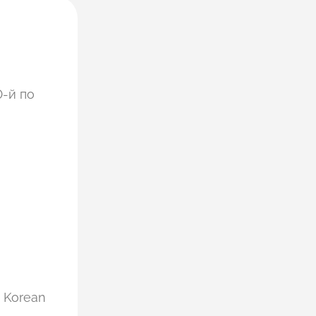
0-й по
, Korean