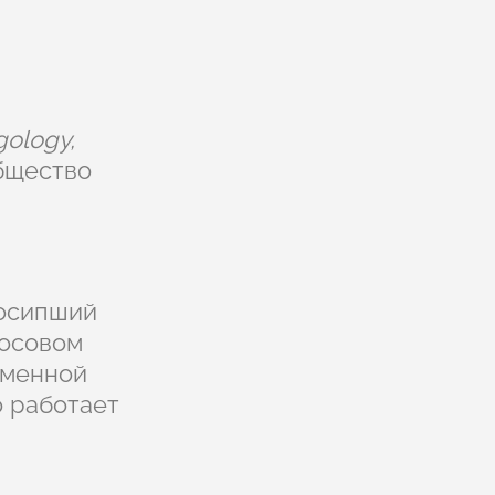
gology,
бщество
«осипший
лосовом
еменной
о работает