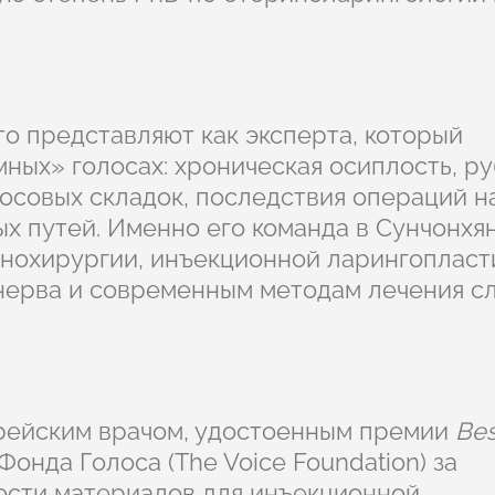
то представляют как эксперта, который
ных» голосах: хроническая осиплость, ру
лосовых складок, последствия операций н
х путей. Именно его команда в Сунчонхя
нохирургии, инъекционной ларингопласт
 нерва и современным методам лечения с
рейским врачом, удостоенным премии
Bes
онда Голоса (The Voice Foundation) за
ости материалов для инъекционной