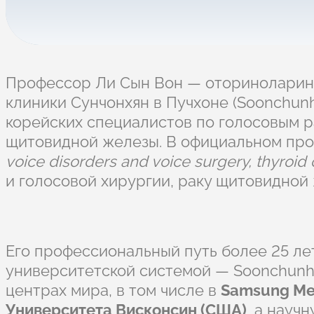
Профессор Ли Сын Вон — оториноларинг
клиники Сунчонхян в Пучхоне (Soonchunhy
корейских специалистов по голосовым р
щитовидной железы. В официальном проф
voice disorders and voice surgery, thyroid
и голосовой хирургии, раку щитовидной
Его профессиональный путь более 25 ле
университетской системой — Soonchunh
центрах мира, в том числе в
Samsung Med
Университета Висконсин (США)
, а науч