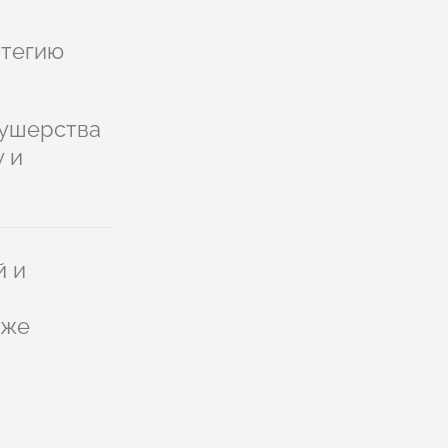
атегию
кушерства
 и
й и
уже