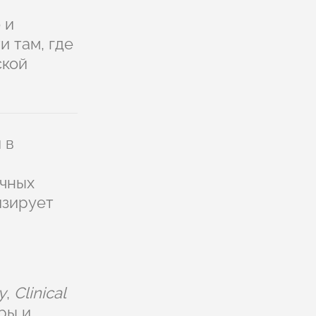
 и
 там, где
ской
 в
очных
изирует
y
,
Clinical
ры и