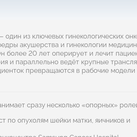
 один из ключевых гинекологических онк
федры акушерства и гинекологии медицин
н более 20 лет оперирует и лечит пацие
рия и параллельно ведёт крупные трансл
циенток превращаются в рабочие модели
занимает сразу несколько «опорных» роле
т по опухолям шейки матки, яичников и