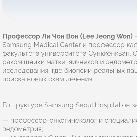
Профессор Ли Чон Вон (Lee Jeong Won)
—
Samsung Medical Center и профессор ка
факультета университета Сунккёнкван. О
раком шейки матки, яичников и эндомет
исследования, где биопсии реальных па
поиска новых схем лечения.
В структуре Samsung Seoul Hospital он 
— профессор-онкогинеколог и специалис
эндометрия;