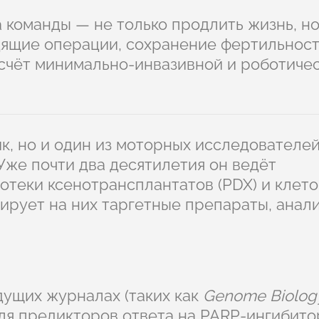
 команды — не только продлить жизнь, но
дящие операции, сохранение фертильности
 счёт минимально-инвазивной и роботиче
к, но и один из моторных исследователей
Уже почти два десятилетия он ведёт
отеки ксенотрансплантатов (PDX) и клет
тирует на них таргетные препараты, анал
дущих журналах (таких как
Genome Biolog
для предикторов ответа на PARP-ингибито