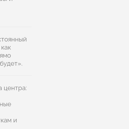
остоянный
 как
рямо
будет».
а центра:
нные
кам и