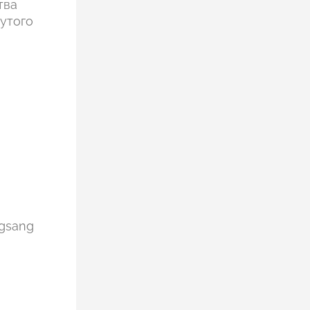
тва
утого
ngsang