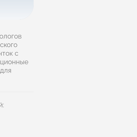
ологов
ского
нток с
яционные
 для
й: