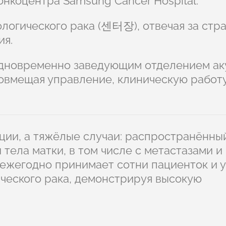
нкоцентра Samsung Cancer Hospital.
ологического рака (센터장), отвечая за стр
ия.
одновременно заведующим отделением а
совмещая управление, клиническую работу
ции, а тяжёлые случаи: распространённы
 тела матки, в том числе с метастазами и
 ежегодно принимает сотни пациенток и 
ического рака, демонстрируя высокую