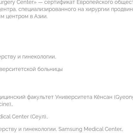
urgery Center» — сертификат Европейского общес
центра, специализированного на хирургии продвин
им центром в Азии.
рству и гинекологии,
верситетской больницы
Медицинский факультет Университета Кёнсан (Gyeo
ine).,
al Center (Сеул).,
ству и гинекологии, Samsung Medical Center.,