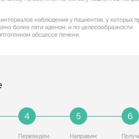
интервалов наблюдения у пациентов, у которых п
ено более пяти аденом, и по целесообразности
иптогенном абсцессе печени.
е
4
5
6
Переведём
Направим
Получ