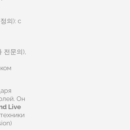
정의): с
분과 전문의),
ском
даря
олей. Он
nd Live
 техники
ion)