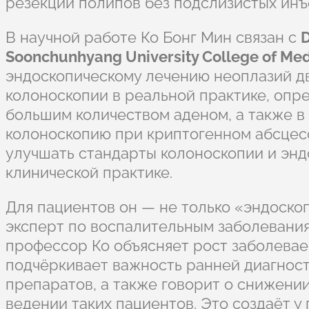
резекции полипов без подслизистых инъ
В научной работе Ко Бонг Мин связан с
D
Soonchunhyang University College of Med
эндоскопическому лечению неоплазий д
колоноскопии в реальной практике, опр
большим количеством аденом, а также в 
колоноскопию при криптогенном абсцесс
улучшать стандарты колоноскопии и энд
клинической практике.
Для пациентов он — не только «эндоско
эксперт по воспалительным заболевания
профессор Ко объясняет рост заболевае
подчёркивает важность ранней диагност
препаратов, а также говорит о снижени
ведении таких пациентов. Это создаёт у