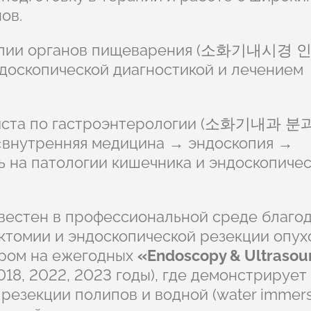
ов.
копии органов пищеварения (소화기내시경 인
ндоскопической диагностикой и лечением
алиста по гастроэнтерологии (소화기내과 
 «внутренняя медицина → эндоскопия →
 на патологии кишечника и эндоскопиче
звестен в профессиональной среде благо
ктомии и эндоскопической резекции опух
ором на ежегодных
«Endoscopy & Ultrasou
018, 2022, 2023 годы), где демонстрирует
резекции полипов и водной (water immers