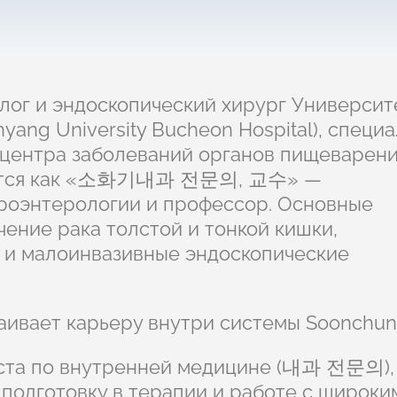
ог и эндоскопический хирург Университ
ang University Bucheon Hospital), специ
центра заболеваний органов пищеварени
ачится как «소화기내과 전문의, 교수» —
роэнтерологии и профессор. Основные
чение рака толстой и тонкой кишки,
 и малоинвазивные эндоскопические
аивает карьеру внутри системы Soonchun
ста по внутренней медицине (내과 전문의),
подготовку в терапии и работе с широки