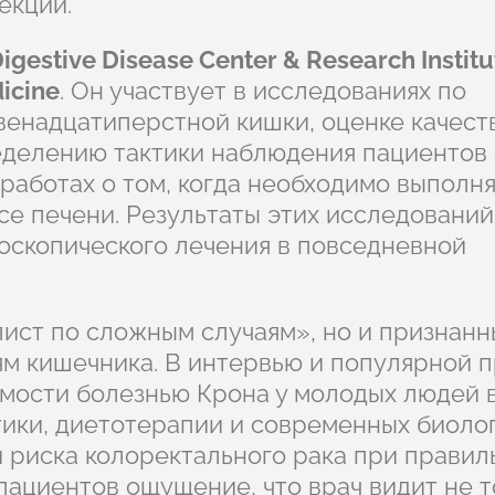
екций.
igestive Disease Center & Research Institu
icine
. Он участвует в исследованиях по
венадцатиперстной кишки, оценке качест
еделению тактики наблюдения пациентов 
работах о том, когда необходимо выполня
е печени. Результаты этих исследовани
оскопического лечения в повседневной
пист по сложным случаям», но и признан
м кишечника. В интервью и популярной 
мости болезнью Крона у молодых людей в
ики, диетотерапии и современных биоло
и риска колоректального рака при прави
 пациентов ощущение, что врач видит не 