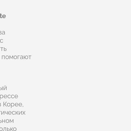
te
ва
с
ть
й помогают
ный
прессе
 Корее,
гических
льном
только