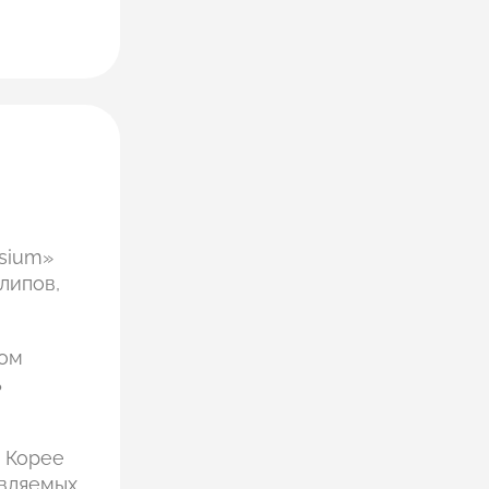
osium»
липов,
ном
ь
в Корее
авляемых