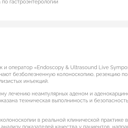
а по гастроэнтерологии
 и оператор «Endoscopy & Ultrasound Live Symp
ключают безболезненную колоноскопию, резекцию по
лизистых инъекций.
ому лечению неампулярных аденом и аденокарци
оказана техническая выполнимость и безопасност
 колоноскопии в реальной клинической практике 
ом анализу показателей качества у пациентов, напр