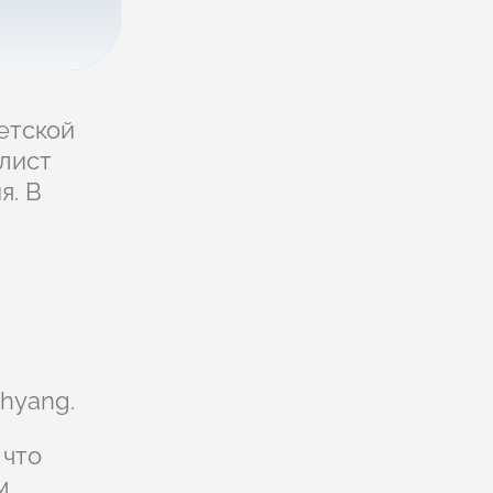
етской
алист
я. В
hyang.
 что
м