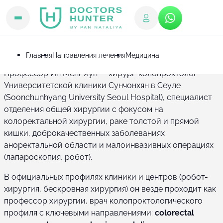
Врачи
Профессор Ин Менг Хун
Профессор Ин Менг Хун
Главная
Направления лечения
Медицина
Профессор Ин Менг Хун — хирург-колопроктолог
Университетской клиники Сунчонхян в Сеуле
(Soonchunhyang University Seoul Hospital), специалист
отделения общей хирургии с фокусом на
колоректальной хирургии, раке толстой и прямой
кишки, доброкачественных заболеваниях
аноректальной области и малоинвазивных операциях
(лапароскопия, робот).
В официальных профилях клиники и центров (робот-
хирургия, бескровная хирургия) он везде проходит как
профессор хирургии, врач колопроктологического
профиля с ключевыми направлениями:
colorectal