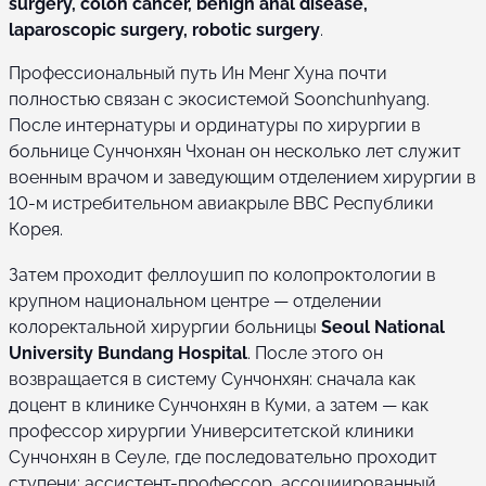
surgery, colon cancer, benign anal disease,
laparoscopic surgery, robotic surgery
.
Профессиональный путь Ин Менг Хуна почти
полностью связан с экосистемой Soonchunhyang.
После интернатуры и ординатуры по хирургии в
больнице Сунчонхян Чхонан он несколько лет служит
военным врачом и заведующим отделением хирургии в
10-м истребительном авиакрыле ВВС Республики
Корея.
Затем проходит феллоушип по колопроктологии в
крупном национальном центре — отделении
колоректальной хирургии больницы
Seoul National
University Bundang Hospital
. После этого он
возвращается в систему Сунчонхян: сначала как
доцент в клинике Сунчонхян в Куми, а затем — как
профессор хирургии Университетской клиники
Сунчонхян в Сеуле, где последовательно проходит
ступени: ассистент-профессор, ассоциированный