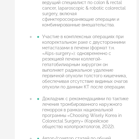
ведущий специалист по colon & rectal
cancer, laparoscopic & robotic colorectal
surgery, включая
сфинктеросохраняющие операции и
комбинированные вмешательства.
Участие в комплексных операциях при
колоректальном раке с двусторонними
метастазами в печени (формат т.н.
«Alps-surgery»): одновременно с
резекцией печени коллегой-
гепатобилиарным хирургом он
выполняет радикальное удаление
первичной опухоли толстого кишечника,
обеспечивая отсутствие видимых очагов
опухоли по данным КТ после операции.
Докладчик с рекомендациями по тактике
лечения тромбированного наружного
геморроя в рамках национальной
программы «Choosing Wisely Korea in
Colorectal Surgery» (Корейское
общество колопроктологов, 2022).
Автор/соавтор статей по общей