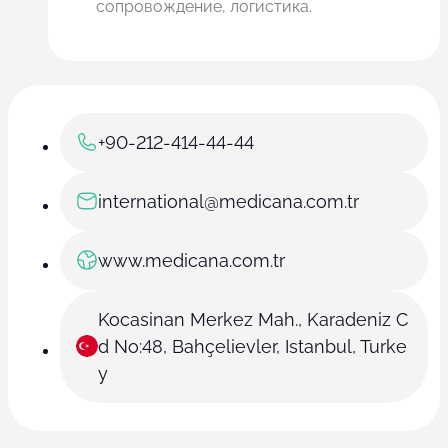
сопровождение, логистика.
+90-212-414-44-44
international@medicana.com.tr
www.medicana.com.tr
Kocasinan Merkez Mah., Karadeniz C
d No:48, Bahçelievler, Istanbul, Turke
y