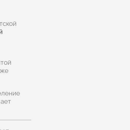
тской
й
итой
кже
еление
шает