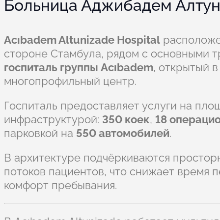
Больница Аджибадем Алтун
Acıbadem Altunizade Hospital
расположен
стороне Стамбула, рядом с основными 
госпиталь группы Acıbadem
, открытый 
многопрофильный центр.
Госпиталь предоставляет услуги на пло
инфраструктурой:
350 коек
,
18 операци
парковкой на
550 автомобилей
.
В архитектуре подчёркиваются просторн
потоков пациентов, что снижает время
комфорт пребывания.