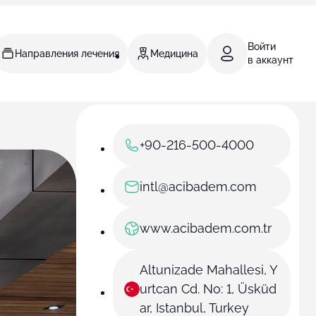
Войти
Направления лечения
Медицина
в аккаунт
+90-216-500-4000
intl@acibadem.com
www.acibadem.com.tr
Altunizade Mahallesi, Y
urtcan Cd. No: 1, Üsküd
ar, Istanbul, Turkey