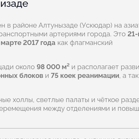
изаде
 в районе Алтунызаде (Ускюдар) на азиа
транспортными артериями города. Это
21-
в
марте 2017 года
как флагманский
щади около
98 000 м²
и располагает разв
онных блоков
и
75 коек реанимации
, а та
ые холлы, светлые палаты и чёткое разд
 перемещения между отделениями и повы