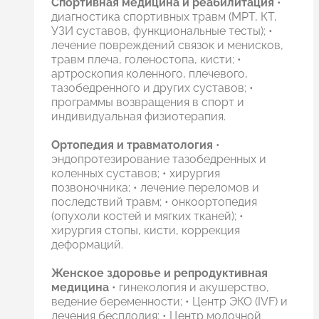
Спортивная медицина и реабилитация
•
диагностика спортивных травм (МРТ, КТ,
УЗИ суставов, функциональные тесты); •
лечение повреждений связок и менисков,
травм плеча, голеностопа, кисти; •
артроскопия коленного, плечевого,
тазобедренного и других суставов; •
программы возвращения в спорт и
индивидуальная физиотерапия.
Ортопедия и травматология
•
эндопротезирование тазобедренных и
коленных суставов; • хирургия
позвоночника; • лечение переломов и
последствий травм; • онкоортопедия
(опухоли костей и мягких тканей); •
хирургия стопы, кисти, коррекция
деформаций.
Женское здоровье и репродуктивная
медицина
• гинекология и акушерство,
ведение беременности; • Центр ЭКО (IVF) и
лечения бесплодия; • Центр молочной