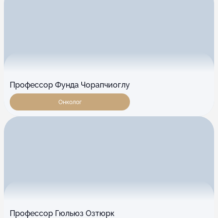
Профессор Фунда Чорапчиоглу
Онколог
Профессор Гюльюз Озтюрк