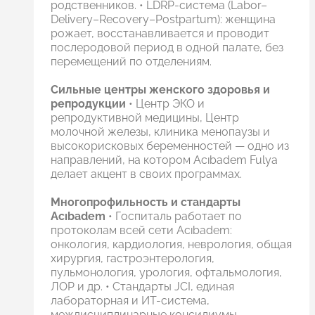
родственников. • LDRP-система (Labor–
Delivery–Recovery–Postpartum): женщина
рожает, восстанавливается и проводит
послеродовой период в одной палате, без
перемещений по отделениям.
Сильные центры женского здоровья и
репродукции
• Центр ЭКО и
репродуктивной медицины, Центр
молочной железы, клиника менопаузы и
высокорисковых беременностей — одно из
направлений, на котором Acıbadem Fulya
делает акцент в своих программах.
Многопрофильность и стандарты
Acıbadem
• Госпиталь работает по
протоколам всей сети Acıbadem:
онкология, кардиология, неврология, общая
хирургия, гастроэнтерология,
пульмонология, урология, офтальмология,
ЛОР и др. • Стандарты JCI, единая
лабораторная и ИТ-система,
междисциплинарные консилиумы.