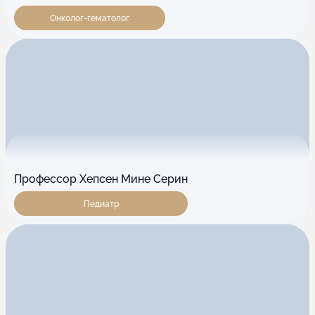
Онколог-гематолог
Профессор Хепсен Мине Серин
Педиатр