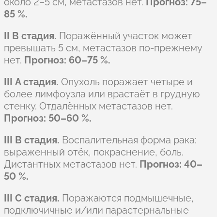
около 2–5 см, метастазов нет.
Прогноз: 75–
85 %.
II B стадия.
Поражённый участок может
превышать 5 см, метастазов по-прежнему
нет.
Прогноз: 60–75 %.
III A стадия.
Опухоль поражает четыре и
более лимфоузла или врастаёт в грудную
стенку. Отдалённых метастазов нет.
Прогноз: 50–60 %.
III B стадия.
Воспалительная форма рака:
выраженный отёк, покраснение, боль.
Дистантных метастазов нет.
Прогноз: 40–
50 %.
III C стадия.
Поражаются подмышечные,
подключичные и/или парастернальные