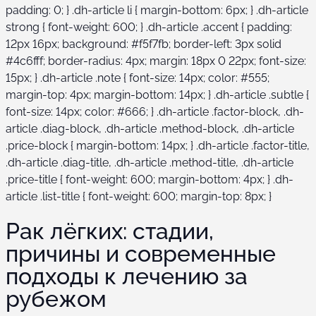
padding: 0; } .dh-article li { margin-bottom: 6px; } .dh-article
strong { font-weight: 600; } .dh-article .accent { padding:
12px 16px; background: #f5f7fb; border-left: 3px solid
#4c6fff; border-radius: 4px; margin: 18px 0 22px; font-size:
15px; } .dh-article .note { font-size: 14px; color: #555;
margin-top: 4px; margin-bottom: 14px; } .dh-article .subtle {
font-size: 14px; color: #666; } .dh-article .factor-block, .dh-
article .diag-block, .dh-article .method-block, .dh-article
.price-block { margin-bottom: 14px; } .dh-article .factor-title,
.dh-article .diag-title, .dh-article .method-title, .dh-article
.price-title { font-weight: 600; margin-bottom: 4px; } .dh-
article .list-title { font-weight: 600; margin-top: 8px; }
Рак лёгких: стадии,
причины и современные
подходы к лечению за
рубежом