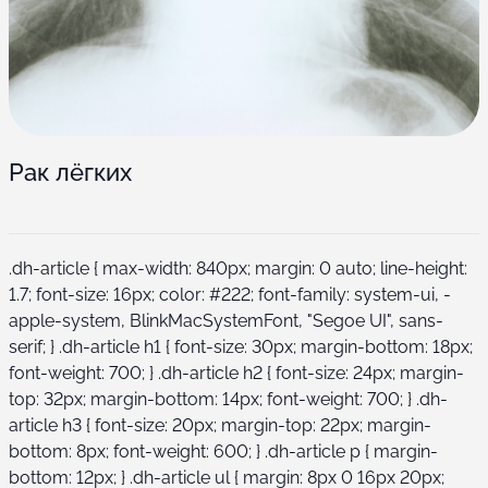
Рак лёгких
.dh-article { max-width: 840px; margin: 0 auto; line-height:
1.7; font-size: 16px; color: #222; font-family: system-ui, -
apple-system, BlinkMacSystemFont, "Segoe UI", sans-
serif; } .dh-article h1 { font-size: 30px; margin-bottom: 18px;
font-weight: 700; } .dh-article h2 { font-size: 24px; margin-
top: 32px; margin-bottom: 14px; font-weight: 700; } .dh-
article h3 { font-size: 20px; margin-top: 22px; margin-
bottom: 8px; font-weight: 600; } .dh-article p { margin-
bottom: 12px; } .dh-article ul { margin: 8px 0 16px 20px;