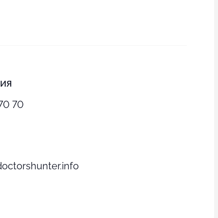
ния
 70 70
ctorshunter.info