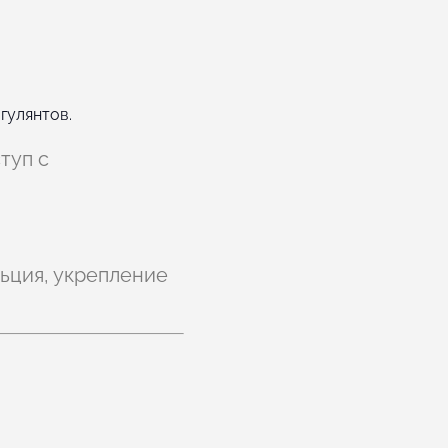
гулянтов.
туп с
ьция, укрепление