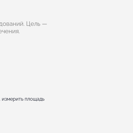
дований. Цель —
ечения.
, измерить площадь