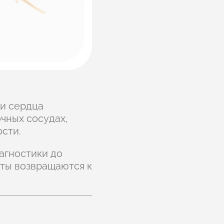
и сердца
очных сосудах,
сти.
агностики до
ты возвращаются к