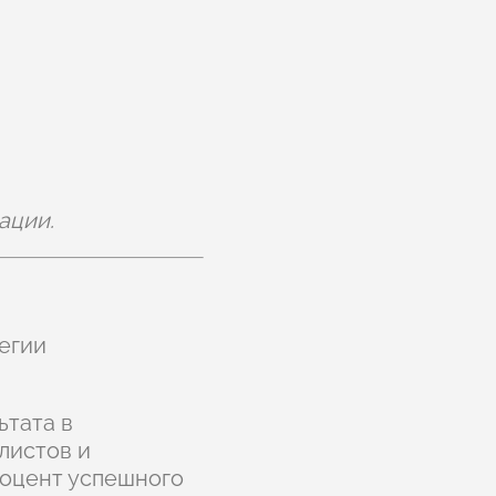
ации.
егии
ьтата в
листов и
роцент успешного