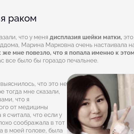
ся раком
азали, что у меня
дисплазия шейки матки,
это
ддома, Марина Марковна очень настаивала на
к же мне повезло, что я попала именно к это
ас все было бы гораздо печальнее.
выяснилось, что это не
е тогда мне сказали,
ами, что я
кого от медицины
 я считала, что если у
плохо соображала в тот
а в моей голове, была