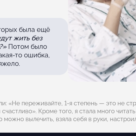
оторых была ещё
удут жить без
?»
Потом было
акая-то ошибка,
яжело.
ли: «Не переживайте, 1-я степень — это не ст
счастливо». Кроме того, я стала много читат
это можно вылечить, взяла себя в руки, настро