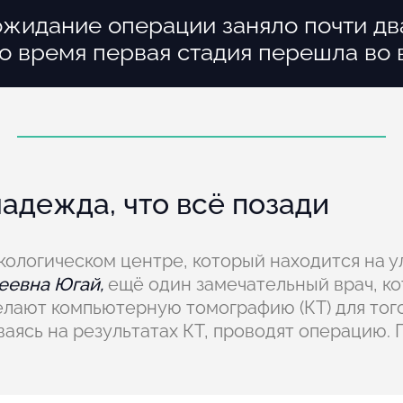
жидание операции заняло почти дв
то время первая стадия перешла во
надежда, что всё позади
нкологическом центре, который находится на 
еевна Югай,
ещё один замечательный врач, ко
лают компьютерную томографию (КТ) для того
ываясь на результатах КТ, проводят операцию