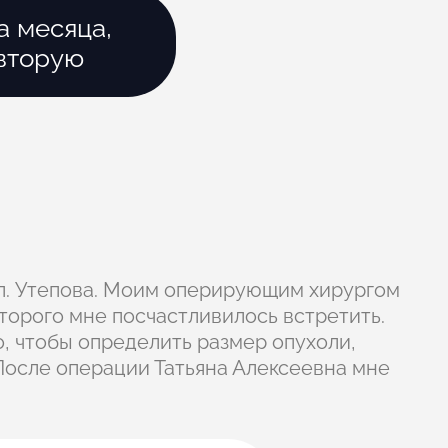
а месяца,
 вторую
ул. Утепова. Моим оперирующим хирургом
торого мне посчастливилось встретить.
, чтобы определить размер опухоли,
. После операции Татьяна Алексеевна мне